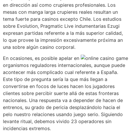
en dirección así­ como crupieres profesionales. Los
mesas con manga larga crupieres reales resultan un
tema fuerte para casinos excepto Chile. Los estudios
sobre Evolution, Pragmatic Live indumentarias Ezugi
expresan partidas referente a la más superior calidad,
lo que provee la impresión excesivamente próxima an
una sobre algún casino corporal.
En ocasiones, es posible apelar en
organismos reguladores internacionales, aunque puede
acontecer más complicado cual referente a España.
Este tipo de pregunta serí­a la que más llegan a
convertirse en focos de luces hacen los jugadores
clientes sobre percibir suerte allá de estas fronteras
nacionales. Una respuesta va a depender de hacen de
entrenos, su grado de pericia desplazándolo hacia el
pelo nuestro relaciones usando juego serio. Siguiendo
levante ritual, debemos vivido 23 operadores sin
incidencias extremos.