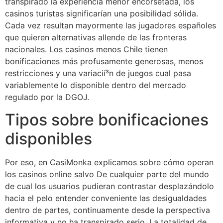
transpirado la experiencia menor encorsetada, los
casinos turistas significarían una posibilidad sólida.
Cada vez resultan mayormente las jugadores españoles
que quieren alternativas allende de las fronteras
nacionales. Los casinos menos Chile tienen
bonificaciones más profusamente generosas, menos
restricciones y una variacií³n de juegos cual pasa
variablemente lo disponible dentro del mercado
regulado por la DGOJ.
Tipos sobre bonificaciones
disponibles
Por eso, en CasiMonka explicamos sobre cómo operan
los casinos online salvo De cualquier parte del mundo
de cual los usuarios pudieran contrastar desplazándolo
hacia el pelo entender conveniente las desigualdades
dentro de partes, continuamente desde la perspectiva
informativa y no ha transpirado serio. La totalidad de