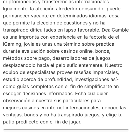
criptomonedas y transferencias internacionales.
Igualmente, la atención alrededor consumidor puede
permanecer vacante en determinados idiomas, cosa
que permite la elección de cuestiones y no ha
transpirado dificultades en lapso favorable.
DealGamble
es una impronta con experiencia en la factoría de el
iGaming, joviales unas una término sobre practica
durante evaluación sobre casinos online, bonos,
métodos sobre pago, desarrolladores de juegos
desplazándolo hacia el pelo suficientemente. Nuestro
equipo de especialistas provee reseñas imparciales,
estudio acerca de profundidad, investigaciones así­
como guías completas con el fin de simplificarte an
escoger decisiones informadas. Echa cualquier
observación a nuestra sus particulares para
mejores casinos en internet internacionales, conoce las
ventajas, bonos y no ha transpirado juegos, y elige tu
patio predilecto con el fin de jugar.