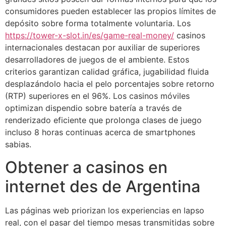
consumidores pueden establecer las propios límites de
depósito sobre forma totalmente voluntaria. Los
https://tower-x-slot.in/es/game-real-money/
casinos
internacionales destacan por auxiliar de superiores
desarrolladores de juegos de el ambiente. Estos
criterios garantizan calidad gráfica, jugabilidad fluida
desplazándolo hacia el pelo porcentajes sobre retorno
(RTP) superiores en el 96%. Los casinos móviles
optimizan dispendio sobre batería a través de
renderizado eficiente que prolonga clases de juego
incluso 8 horas continuas acerca de smartphones
sabias.
Obtener a casinos en
internet des de Argentina
Las páginas web priorizan los experiencias en lapso
real, con el pasar del tiempo mesas transmitidas sobre