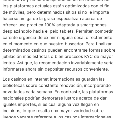
los plataformas actuales están optimizadas con el fin
de móviles, pero determinados sitios si no le importa
hacerse amiga de la grasa especializan acerca de
ofrecer una practica 100% adaptada a smartphones
desplazándolo hacia el pelo tablets. Permiten competir
carente urgencia de eximir ninguna cosa, directamente
en el momento en que nuestro buscador. Para finalizar,
determinados casinos pueden encontrarse formas sobre
jubilación más estrictas o bien procesos KYC de mayor
lentos. Así que, la recomendación invariablemente serí­a
informarse ahora sin depositar recursos conveniente.
Los casinos en internet internacionales guardan las
bibliotecas sobre constante renovación, incorporando
novedades cada semana. En contraste, las plataformas
nacionales podrían demorarse lustros acerca de dar
iguales importes, si es cual alguna vez llegan en
incluirlos, lo que resalta una mayor variedad sobre
juegos vacante referente a los casinos internacionales.