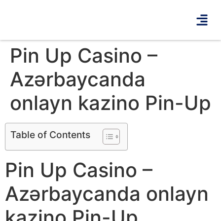
Pin Up Casino –
Azərbaycanda
onlayn kazino Pin-Up
Table of Contents
Pin Up Casino –
Azərbaycanda onlayn
kazino Pin-Up