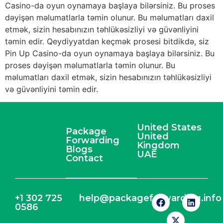
Casino-da oyun oynamaya başlaya bilərsiniz. Bu proses
dəyişən məlumatlarla təmin olunur. Bu məlumatları daxil
etmək, sizin hesabınızın təhlükəsizliyi və güvənliyini
təmin edir. Qeydiyyatdan keçmək prosesi bitdikdə, siz
Pin Up Casino-da oyun oynamaya başlaya bilərsiniz. Bu
proses dəyişən məlumatlarla təmin olunur. Bu
məlumatları daxil etmək, sizin hesabınızın təhlükəsizliyi
və güvənliyini təmin edir.
United States
Package
United
Forwarding
Kingdom
Blogs
UAE
Contact
+1 302 725
help@packageforwarding.info
0586