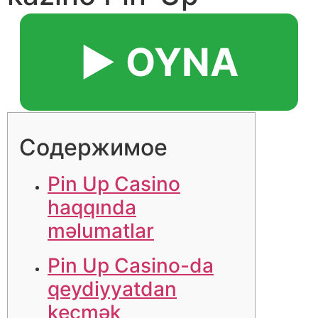
▶️ OYNA
Содержимое
Pin Up Casino
haqqında
məlumatlar
Pin Up Casino-da
qeydiyyatdan
keçmək