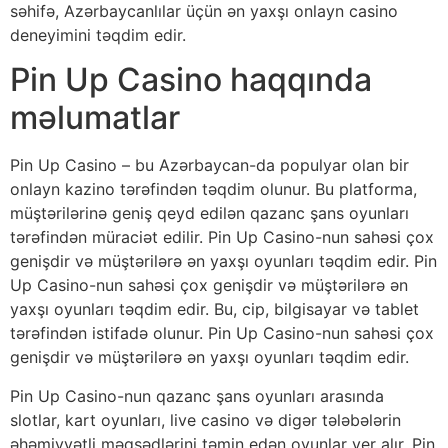
səhifə, Azərbaycanlılar üçün ən yaxşı onlayn casino
deneyimini təqdim edir.
Pin Up Casino haqqında
məlumatlar
Pin Up Casino – bu Azərbaycan-da populyar olan bir
onlayn kazino tərəfindən təqdim olunur. Bu platforma,
müştərilərinə geniş qeyd edilən qazanc şans oyunları
tərəfindən müraciət edilir. Pin Up Casino-nun sahəsi çox
genişdir və müştərilərə ən yaxşı oyunları təqdim edir. Pin
Up Casino-nun sahəsi çox genişdir və müştərilərə ən
yaxşı oyunları təqdim edir. Bu, cip, bilgisayar və tablet
tərəfindən istifadə olunur. Pin Up Casino-nun sahəsi çox
genişdir və müştərilərə ən yaxşı oyunları təqdim edir.
Pin Up Casino-nun qazanc şans oyunları arasında
slotlar, kart oyunları, live casino və digər tələbələrin
əhəmiyyətli məqsədlərini təmin edən oyunlar yer alır. Pin